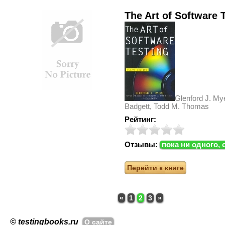
The Art of Software 
Glenford J. My
Badgett, Todd M. Thomas
Рейтинг:
Отзывы:
пока ни одного, 
Перейти к книге
«
1
2
3
»
© testingbooks.ru
О сайте