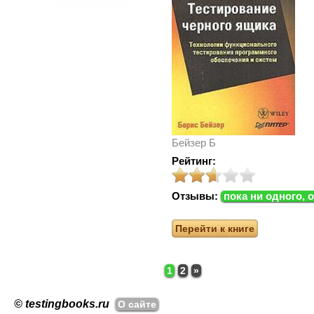
Бейзер Б
Рейтинг:
Отзывы:
пока ни одного, 
Перейти к книге
1
2
»
© testingbooks.ru
О сайте